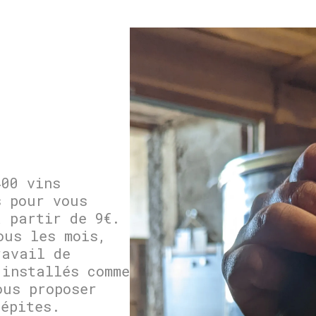
400 vins
s pour vous
à partir de 9€.
ous les mois,
ravail de
 installés comme
ous proposer
pépites.