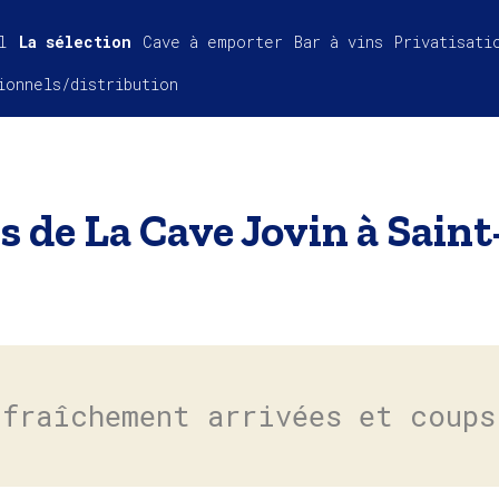
l
La sélection
Cave à emporter
Bar à vins
Privatisati
ionnels/distribution
s de La Cave Jovin à Saint
 fraîchement arrivées et coups