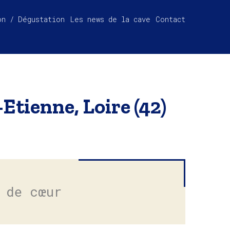
on / Dégustation
Les news de la cave
Contact
-Etienne, Loire (42)
 de cœur