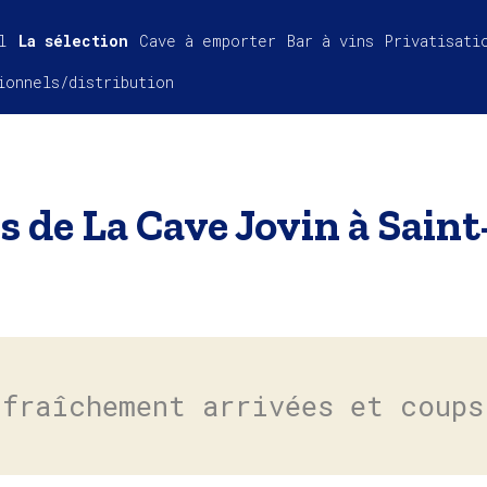
l
La sélection
Cave à emporter
Bar à vins
Privatisati
ionnels/distribution
s de La Cave Jovin à Saint
 fraîchement arrivées et coups