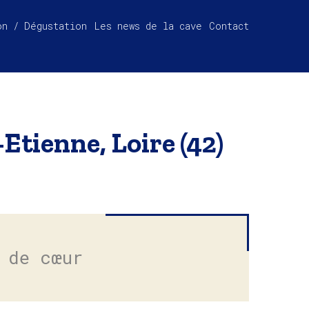
on / Dégustation
Les news de la cave
Contact
-Etienne, Loire (42)
 de cœur