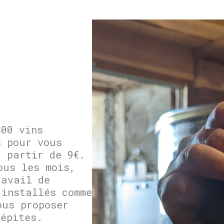
400 vins
s pour vous
à partir de 9€.
ous les mois,
ravail de
 installés comme
ous proposer
pépites.