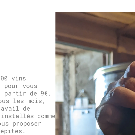
400 vins
s pour vous
à partir de 9€.
ous les mois,
ravail de
 installés comme
ous proposer
pépites.