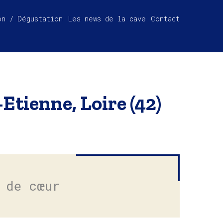
on / Dégustation
Les news de la cave
Contact
-Etienne, Loire (42)
 de cœur