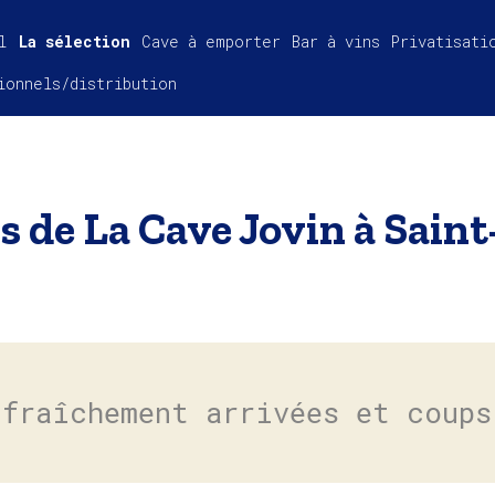
l
La sélection
Cave à emporter
Bar à vins
Privatisati
ionnels/distribution
s de La Cave Jovin à Saint
 fraîchement arrivées et coups