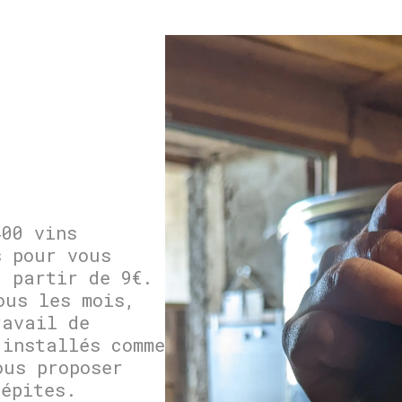
400 vins
s pour vous
à partir de 9€.
ous les mois,
ravail de
 installés comme
ous proposer
pépites.