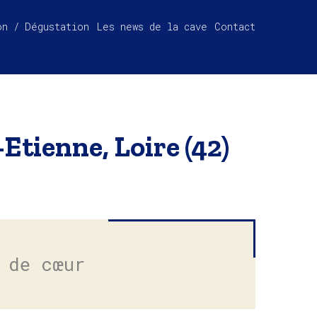
on / Dégustation
Les news de la cave
Contact
-Etienne, Loire (42)
 de cœur