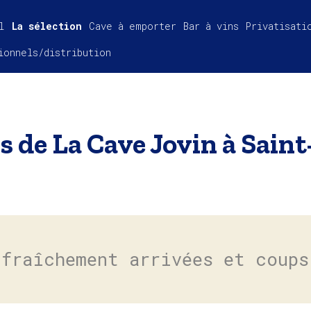
l
La sélection
Cave à emporter
Bar à vins
Privatisati
ionnels/distribution
s de La Cave Jovin à Saint
 fraîchement arrivées et coups